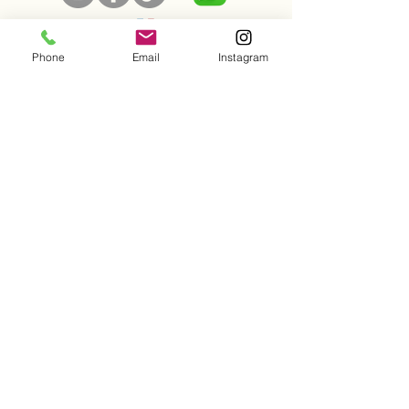
Phone
Email
Instagram
NOS ACTIVITÉS ANNUELLES
> Cours de Judo enfants 25/26
> Funnies 25/26
> Funny Mercredi 25/26
QUI SOMMES NOUS
> Créatrices de l'asso
> La team!
> On parle de nous !
> Cours de Judo adultes 25/26
> Cours de sport adultes 25/26
> Stages de vacances
INFORMATIONS
> Planning 2025/2026
> Règlement intérieur
> Assurance J2A