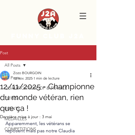
FUNNY CLUB J2A
Post
All Posts
Zozo BOURGOIN
All Posts
12 nov. 2025
1 min de lecture
12/11/2025 - Championne
QUALIFICATION IDF & FRANCE
du monde vétéran, rien
TITRES
que ça !
EVENTS
Dernière mise à jour :
3 mai
MÉDAILLES
Apparemment, les vétérans se 
COMPETITIONS
reposent mais pas notre Claudia 