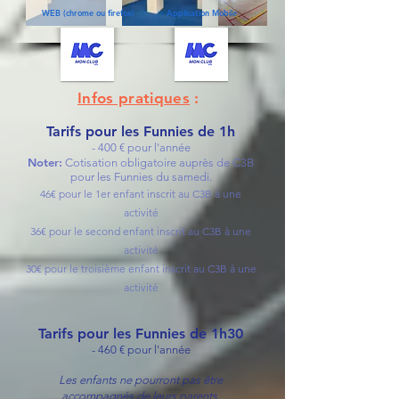
WEB (chrome ou firefox)
Application Mobile
Infos pratiques
:
Tarifs pour les Funnies de 1h
- 400
€ pour l'année​
Noter:
Cotisation obligatoire auprès de C3B
pour les Funnies du samedi.
46€ pour le 1er enfant inscrit au C3B à une
activité
36€ pour le second enfant inscrit au C3B à une
activité
30€ pour le troisième enfant inscrit au C3B à une
activité
Tarifs pour les Funnies de 1h30
- 460 € pour l'année
Les enfants ne pourront pas être
accompagnés de leurs parents.