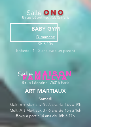
ONO
Salle
8 rue Léontine, 75015 Paris
BABY GYM
Dimanche
9h à 10h
Enfants : 1 - 3 ans
avec un parent
Maison
Salle
Famillya
8 rue Léontine, 75015 Paris
ART MARTIAUX
Samedi
Multi Art Martiaux
3 - 6 ans de 14h à 15
h
Multi Art Martiaux 3 - 6 ans de 15h à 16h
Boxe à partir 14 ans de 16h à 17h