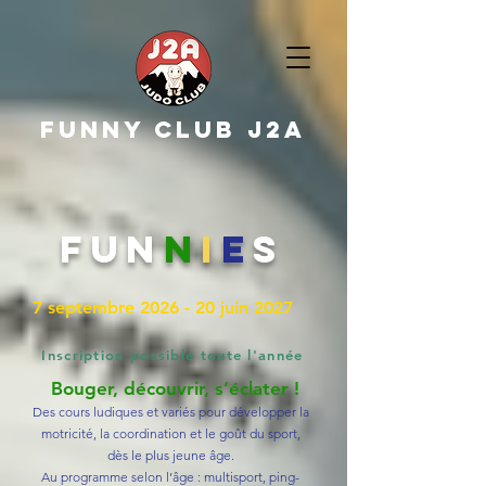
FUNNY CLUB J2A
fun
n
i
e
s
7 septembre 2026 - 20 juin 2027
Inscription possible toute l'année
Bouger, découvrir, s’éclater !
Des cours ludiques et variés pour développer la
motricité, la coordination et le goût du sport,
dès le plus jeune âge.
Au programme selon l’âge : multisport, ping-