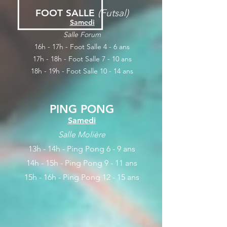
FOOT SALLE
(Futsal)
Samedi
Salle Forum
16h - 17h - Foot Salle 4 - 6 ans
17h - 18h - Foot Salle 7 - 10 ans
18h - 19h - Foot Salle 10 - 14 ans
PING PONG
Samedi
Salle Molière
13h - 14h - Ping Pong 6 - 9 ans
14h - 15h - Ping Pong 9 - 11 ans
15h - 16h - Ping Pong 12 - 15 ans