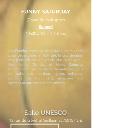
FUNNY SATURDAY
(Cours de multisport)
Samedi
10h30 à 12h - 3 à 9 ans
​Les Funnies sont des cours ludiques et variés
pour développer la motricité, la coordination
et le plaisir de bouger, dès le plus jeune âge.
Nos Funny Monday et Funny Saturday
fonctionnent par sessions thématiques (jeux
de balle, arts martiaux, sports collectifs,
parcours de motricité...), adaptées aux
rythmes et aux besoins des enfants.
Salle
UNESCO
13 rue du Général Guillaumat 75015 Paris