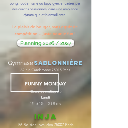
pong, foot en salle ou baby gym, encadrés par
des coachs passionnés, dans une ambiance
dynamique et bienveillante.
Le plaisir de bouger, sans esprit de
compétition… juste pour le fun !
Planning 2026 / 2027
Sablonnière
Gymnase
62 rue Cambronne 75015 Paris
FUNNY MONDAY
(Cours de multisport)
Lundi
17h à 18h - 3 à 8 ans
INJA
56 Bd des Invalides 75007 Paris