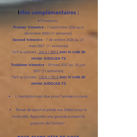
I
nfos complémentaires :
• Trimestres :
Premier trimestre -
7 septembre 2026 au 6
décembre 2026 (11 semaines)
Second trimestre -
7 décembre 2026 au 21
mars 2027 (11 semaines)
Tarif au prorata :
264 € / 304 €
avec le code de
JUDOJ2A-T2
remise
Troisième trimestre -
29 mars 2027 au 20 juin
2027 (11 semaines)
Tarif au prorata :
132 € / 151 €
avec le code de
JUDOJ2A-T3
remise
L'inscription est due pour l'année scolaire.
Tenue de sport et pieds nus (idéal pour la
motricité). Apporter une gourde portant le
prénom de l’enfant !
Nous avons hâte de vous