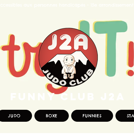
accessibles aux personnes handicapés - 15e arrondissement
FUNNY CLUB J2A
JUDO
BOXE
FUNNIES
ST