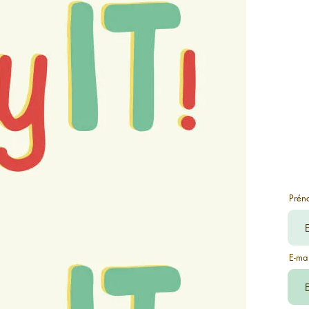
Prén
E-mai