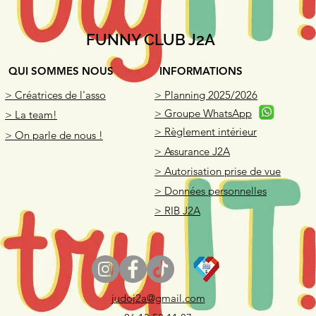
FUNNY CLUB J2A
QUI SOMMES NOUS
INFORMATIONS
> Créatrices de l'asso
> Planning 2025/2026
> Groupe WhatsApp
> La team!
> Règlement intérieur
> On parle de nous !
> Assurance J2A
> Autorisation prise de vue
> Données personnelles
> RIB J2A
judoj2a@gmail.com