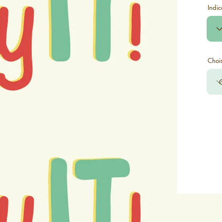
Indic
Chois