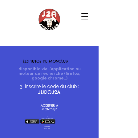
FUNNY CLUB J2A
LES TUTOS DE MONCLUB
disponible via l'application ou
moteur de recherche (firefox,
google chrome..)
3. Inscrire le code du club :
JUDOJ2A
ACCEDER A
MONCLUB
1.
Téléchargement
2. Ouvrir
MonClub