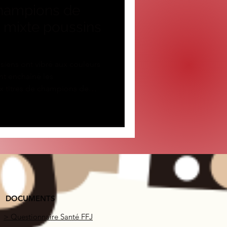
hampions de
e mixte poussins
siens ont vibré aux couleurs
nt enchaîné les
x titres de champions de
nos seniors et poussins.
sécration du travail et de la
u côté des benjamins,
 fort : une troisième place
quipe qui termine 5e, aux
A TOUTES NOS EQUIPES
DOCUMENTS
> Questionnaire Santé FFJ