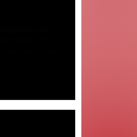
hampionne du
rien que ça !
e reposent mais pas notre
st venue pour TOUT GAGNER !!
a fait vibrer les tatamis aux
udo Championships de Paris.
, elle a enchaîné les combats
e titre de CHAMPIONNE DU
s Claudia pour ce titre de
an 👏