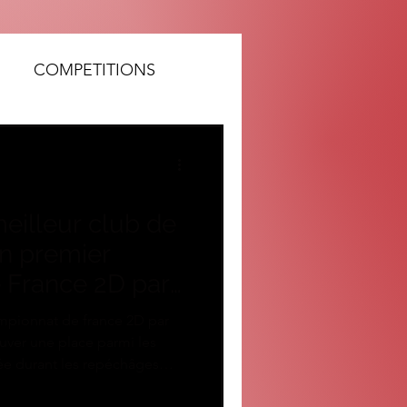
COMPETITIONS
eilleur club de
n premier
 France 2D par
ampionnat de france 2D par
ouver une place parmi les
ée durant les repéchâges
squehal en huitième de