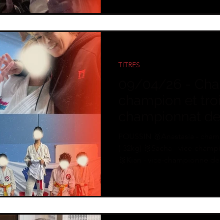
finale, notre équipe a su se ba
portes de la médaille de bro
TITRES
09/04/26 - Cha
champion et tro
championnat de
POUSSIN 🥇Anastasia - championne de France FSGT
(-32kg) 🥈Sacha - vice-champion
🥈Kian - vice-championne de Franc
Gabin (-30kg) NC Isaya (-36k