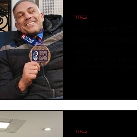
TITRES
12/11/2025 - C
monde vétéran, 
Apparemment, les vétérans s
Claudia Pehna. Elle, elle e
Le 10 novembre 2025, Claudia 
IJF World Veterans & Kata J
Dans la catégorie des -70 kg 
jusqu’à décrocher l’or et l
MONDE VETERAN. Félicitation
championne du monde vétér
TITRES