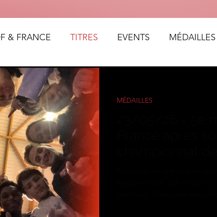
DF & FRANCE
TITRES
EVENTS
MÉDAILLES
MÉDAILLES
23/05/26 - 5e m
France après so
championnat de
équipe mixte
Pour sa première fois en ch
équipe mixte, J2A a su se tr
meilleurs. Après une remont
après une défaite contre Wa