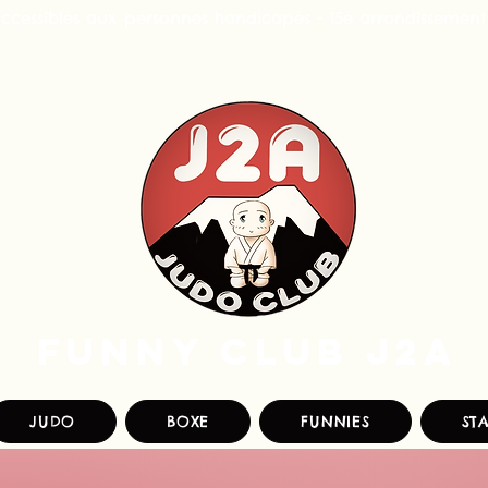
accessibles aux personnes handicapés - 15e arrondissement
FUNNY CLUB J2A
JUDO
BOXE
FUNNIES
ST