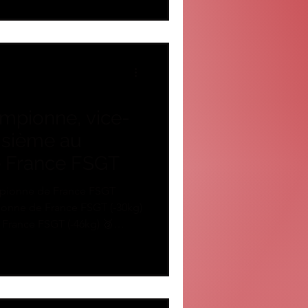
ttre. Elle est allée jusqu'aux
nze.
mpionne, vice-
isième au
 France FSGT
ne de France FSGT (-30kg)
e FSGT (-46kg) 🥉
g)